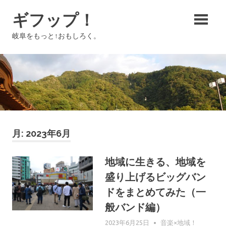
コ
ギフップ！
ン
テ
岐阜をもっと↑おもしろく。
ン
ツ
へ
ス
キ
ッ
プ
月:
2023年6月
地域に生きる、地域を
盛り上げるビッグバン
ドをまとめてみた（一
般バンド編）
2023年6月25日
GIFUPP
音楽×地域！