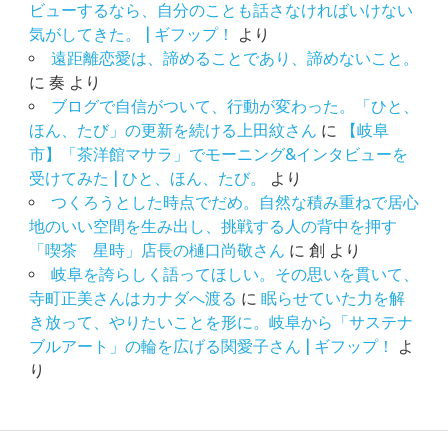
ビューするなら、自分のことも話さなければいけない
気がしてきた。 | ギフップ！
より
遠距離恋愛は、諦めることであり、諦めないこと。
に
奏
より
ブログで自信がついて、行動が変わった。「ひと、
ほん、たび」の更新を続ける上田紋さん
に
【岐阜
市】「茶洋館マサラ」でモーニング&インタビューを
受けてみた | ひと、ほん、たび。
より
つくろうとした時点でだめ。自然な積み重ねで居心
地のいい空間を生み出し、挑戦する人の背中を押す
「喫茶 星時」店長の樋口尚敬さん
に
創
より
岐阜を誇らしく語ってほしい。その思いを貫いて、
寺町正美さんはカナダへ渡る
に
眠らせていた力を解
き放って、やりたいことを形に。岐阜から「サステナ
ブルアート」の輪を広げる関愛子さん | ギフップ！
よ
り