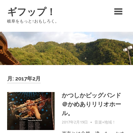
コ
ギフップ！
ン
テ
岐阜をもっと↑おもしろく。
ン
ツ
へ
ス
キ
ッ
プ
月:
2017年2月
かつしかビッグバンド
＠かめありリリオホー
ル。
2017年2月19日
GIFUPP
音楽×地域！