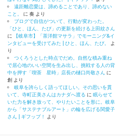
遠距離恋愛は、諦めることであり、諦めない
こと。
に
奏
より
ブログで自信がついて、行動が変わった。
「ひと、ほん、たび」の更新を続ける上田紋さん
に
【岐阜市】「茶洋館マサラ」でモーニング&イ
ンタビューを受けてみた | ひと、ほん、たび。
よ
り
つくろうとした時点でだめ。自然な積み重ね
で居心地のいい空間を生み出し、挑戦する人の背
中を押す「喫茶 星時」店長の樋口尚敬さん
に
創
より
岐阜を誇らしく語ってほしい。その思いを貫
いて、寺町正美さんはカナダへ渡る
に
眠らせて
いた力を解き放って、やりたいことを形に。岐阜
から「サステナブルアート」の輪を広げる関愛子
さん | ギフップ！
より