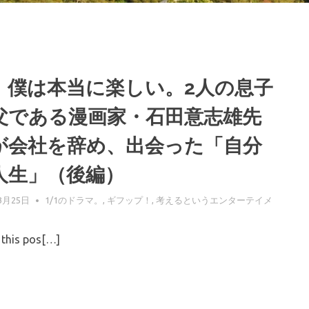
、僕は本当に楽しい。2人の息子
父である漫画家・石田意志雄先
が会社を辞め、出会った「自分
人生」（後編）
3月25日
GIFUPP
1/1のドラマ。
,
ギフップ！
,
考えるというエンターテイメ
this pos[…]