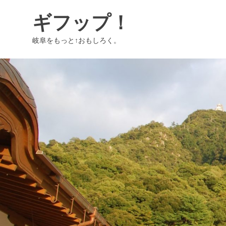
コ
ギフップ！
ン
テ
岐阜をもっと↑おもしろく。
ン
ツ
へ
ス
キ
ッ
プ