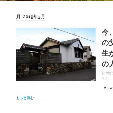
月:
2019年3月
今
の
生
の
2019年
ント。
View 
もっと読む