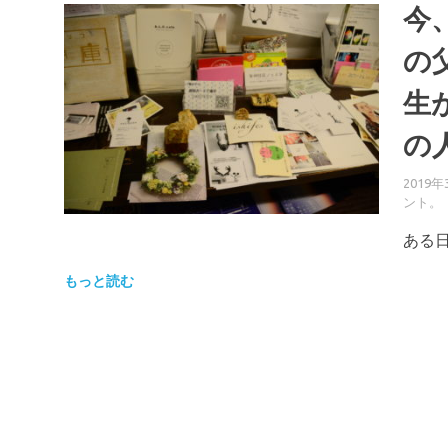
今
の
生
の
2019年
ント。
ある日
もっと読む