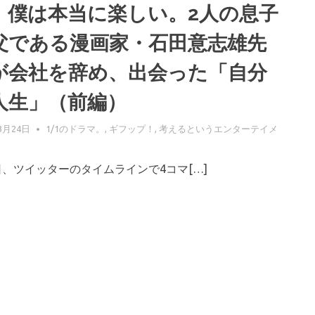
、僕は本当に楽しい。2人の息子
父である漫画家・石田意志雄先
が会社を辞め、出会った「自分
人生」（前編）
3月24日
GIFUPP
1/1のドラマ。
,
ギフップ！
,
考えるというエンターテイメ
、ツイッターのタイムラインで4コマ[…]