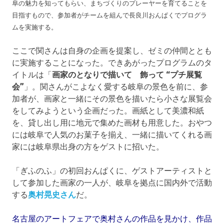
阜の魅力を知ってもらい、まちづくりのプレーヤーを育てることを
目指すもので、参加者がチームを組んで長良川おんぱくでプログラ
ムを実施する。
ここで関さんは自身の企画を提案し、ゼミの仲間ととも
に実施することになった。できあがったプログラムのタ
イトルは「
画家のとなりで描いて 飾って “プチ展覧
会”
」。関さんがこよなく愛する岐阜の景色を前に、参
加者が、画家と一緒にその景色を描いたら小さな展覧会
をしてみようという企画だった。画紙として美濃和紙
を、貸し出し用に地元で集めた画材も用意した。おやつ
には岐阜で人気のお菓子を揃え、一緒に描いてくれる画
家には岐阜県出身の方をゲストに招いた。
「ぎふのふ」の初回おんぱくに、ゲストアーティストと
して参加した画家の一人が、岐阜を拠点に国内外で活動
する
奥村晃史さん
だ。
名古屋のアートフェアで奥村さんの作品を見かけ、作品