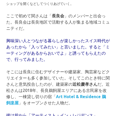
ショップを開くなどしてつくりあげていく。
ここで初めて関さんは「
長良会
」のメンバーと出会っ
た。長良会は長良地区で活動する人が集まる地域コミュ
ニティだ。
興味深い人とつながる暮らしが楽しかったスイス時代が
あったから「入ってみたい」と言いました。すると「ミ
ーティングがあるからおいでよ」と誘ってもらえたの
で、行ってみました。
そこには長良に住むデザイナーや建築家、陶芸家などク
リエイターも多く参加していた。そしてこのとき特に関
さんと意気投合したのが、建築家の
近松慶孝さん
だ。近
松さんは2018年、長良鵜飼屋エリアにある古民家を改
修し、一棟貸し切りの宿「
Art Hotel & Residence 鵜
飼楽屋
」をオープンさせた人物だ。
彼は前から「アーティスト・イン・レジデンス」