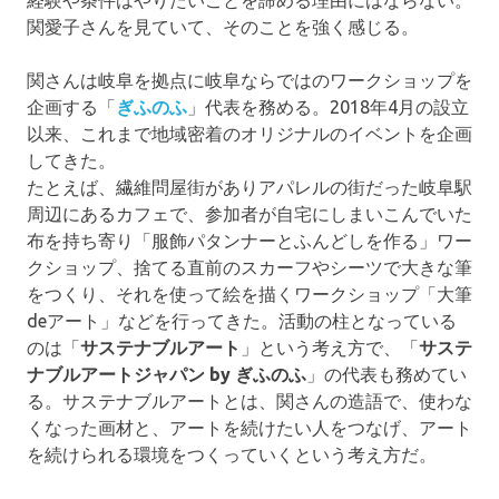
経験や条件はやりたいことを諦める理由にはならない。
関
愛子さん
を見ていて、そのことを強く感じる。
関さんは岐阜を拠点に岐阜ならではのワークショップを
企画する「
ぎふのふ
」代表を務める。2018年4月の設立
以来、これまで地域密着のオリジナルのイベントを企画
してきた。
たとえば、繊維問屋街がありアパレルの街だった岐阜駅
周辺にあるカフェで、参加者が自宅にしまいこんでいた
布を持ち寄り「服飾パタンナーとふんどしを作る」ワー
クショップ、捨てる直前のスカーフやシーツで大きな筆
をつくり、それを使って絵を描くワークショップ「大筆
deアート」などを行ってきた。活動の柱となっている
のは「
サステナブルアート
」という考え方で、「
サステ
ナブルアートジャパン by ぎふのふ
」の代表も務めてい
る。サステナブルアートとは、関さんの造語で、使わな
くなった画材と、アートを続けたい人をつなげ、アート
を続けられる環境をつくっていくという考え方だ。