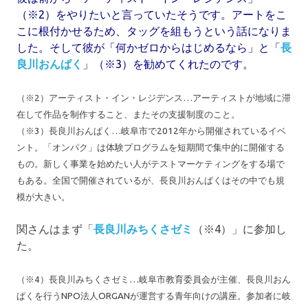
（※2）をやりたいと言っていたそうです。アートをこ
こに根付かせるため、タッグを組もうという話になりま
した。そして彼が「何かゼロからはじめるなら」と「
長
良川おんぱく
」（※3）を勧めてくれたのです。
（※2）アーティスト・イン・レジデンス…アーティストが地域に滞
在して作品を制作すること、またその支援制度のこと。
（※3）長良川おんぱく…岐阜市で2012年から開催されているイベ
ント。「オンパク」は体験プログラムを短期間で集中的に開催する
もの。新しく事業を始めたい人がテストマーケティングをする場で
もある。全国で開催されているが、長良川おんぱくはその中でも規
模が大きい。
関さんはまず「
長良川みちくさゼミ
（※4）」に参加し
た。
（※4）長良川みちくさゼミ…岐阜市教育委員会が主催、長良川おん
ぱくを行うNPO法人ORGANが運営する青年向けの講座。参加者に岐