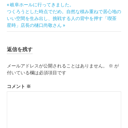
前
投
岐阜ホールに行ってきました。
次
の
つくろうとした時点でだめ。自然な積み重ねで居心地の
稿
の
記
いい空間を生み出し、挑戦する人の背中を押す「喫茶
記
事:
ナ
星時」店長の樋口尚敬さん
事:
ビ
ゲ
返信を残す
ー
メールアドレスが公開されることはありません。
※
が
シ
付いている欄は必須項目です
ョ
コメント
※
ン