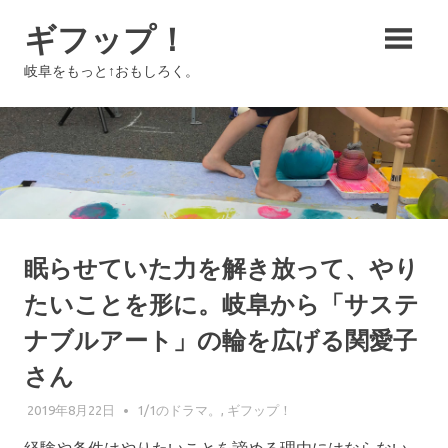
コ
ギフップ！
ン
テ
岐阜をもっと↑おもしろく。
ン
ツ
へ
ス
キ
ッ
プ
眠らせていた力を解き放って、やり
たいことを形に。岐阜から「サステ
ナブルアート」の輪を広げる関愛子
さん
2019年8月22日
GIFUPP
1/1のドラマ。
,
ギフップ！