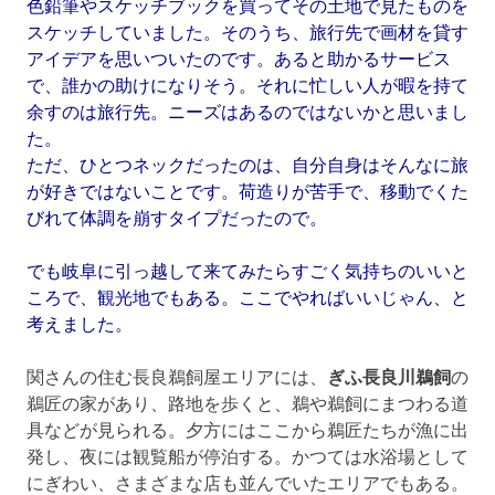
色鉛筆やスケッチブックを買ってその土地で見たものを
スケッチしていました。そのうち、旅行先で画材を貸す
アイデアを思いついたのです。あると助かるサービス
で、誰かの助けになりそう。それに忙しい人が暇を持て
余すのは旅行先。ニーズはあるのではないかと思いまし
た。
ただ、ひとつネックだったのは、自分自身はそんなに旅
が好きではないことです。荷造りが苦手で、移動でくた
びれて体調を崩すタイプだったので。
でも岐阜に引っ越して来てみたらすごく気持ちのいいと
ころで、観光地でもある。ここでやればいいじゃん、と
考えました。
関さんの住む長良鵜飼屋エリアには、
ぎふ長良川鵜飼
の
鵜匠の家があり、路地を歩くと、鵜や鵜飼にまつわる道
具などが見られる。夕方にはここから鵜匠たちが漁に出
発し、夜には観覧船が停泊する。かつては水浴場として
にぎわい、さまざまな店も並んでいたエリアでもある。