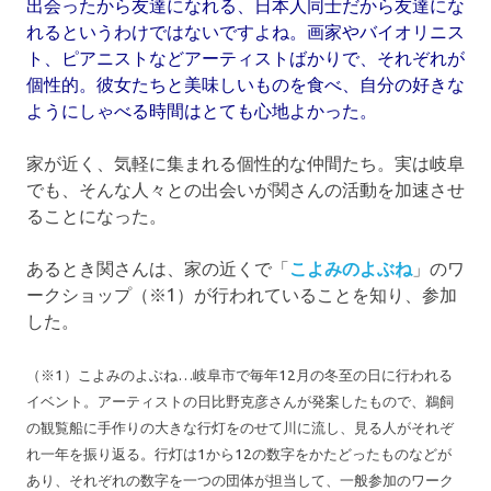
出会ったから友達になれる、日本人同士だから友達にな
れるというわけではないですよね。画家やバイオリニス
ト、ピアニストなどアーティストばかりで、それぞれが
個性的。彼女たちと美味しいものを食べ、自分の好きな
ようにしゃべる時間はとても心地よかった。
家が近く、気軽に集まれる個性的な仲間たち。実は岐阜
でも、そんな人々との出会いが関さんの活動を加速させ
ることになった。
あるとき関さんは、家の近くで「
こよみのよぶね
」のワ
ークショップ（※1）が行われていることを知り、参加
した。
（※1）
こよみのよぶね…岐阜市で毎年12月の冬至の日に行われる
イベント。アーティストの日比野克彦さんが発案したもので、鵜飼
の観覧船に手作りの大きな行灯をのせて川に流し、見る人がそれぞ
れ一年を振り返る。行灯は1から12の数字をかたどったものなどが
あり、それぞれの数字を一つの団体が担当して、一般参加のワーク