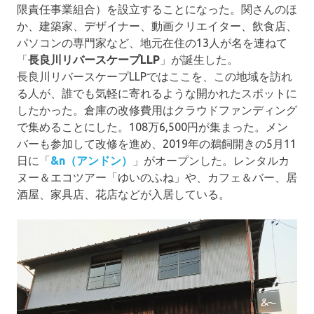
限責任事業組合）を設立することになった。関さんのほ
か、建築家、デザイナー、動画クリエイター、飲食店、
パソコンの専門家など、地元在住の13人が名を連ねて
「
長良川リバースケープLLP
」が誕生した。
長良川リバースケープLLPではここを、この地域を訪れ
る人が、誰でも気軽に寄れるような開かれたスポットに
したかった。倉庫の改修費用はクラウドファンディング
で集めることにした。108万6,500円が集まった。メン
バーも参加して改修を進め、2019年の鵜飼開きの5月11
日に「
&n（アンドン）
」がオープンした。レンタルカ
ヌー＆エコツアー「ゆいのふね」や、カフェ＆バー、居
酒屋、家具店、花店などが入居している。