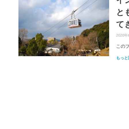
イ
と
て
2020年
この
もっと