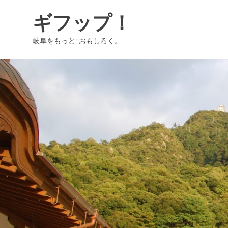
コ
ギフップ！
ン
テ
岐阜をもっと↑おもしろく。
ン
ツ
へ
ス
キ
ッ
プ