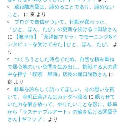
遠距離恋愛は、諦めることであり、諦めない
こと。
に
奏
より
ブログで自信がついて、行動が変わった。
「ひと、ほん、たび」の更新を続ける上田紋さん
に
【岐阜市】「茶洋館マサラ」でモーニング&イ
ンタビューを受けてみた | ひと、ほん、たび。
よ
り
つくろうとした時点でだめ。自然な積み重ね
で居心地のいい空間を生み出し、挑戦する人の背
中を押す「喫茶 星時」店長の樋口尚敬さん
に
創
より
岐阜を誇らしく語ってほしい。その思いを貫
いて、寺町正美さんはカナダへ渡る
に
眠らせて
いた力を解き放って、やりたいことを形に。岐阜
から「サステナブルアート」の輪を広げる関愛子
さん | ギフップ！
より