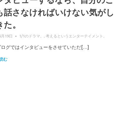
ンタビューするなら、自分のこ
も話さなければいけない気がし
きた。
6月19日
GIFUPP
1/1のドラマ。
,
考えるというエンターテイメント。
ブログではインタビューをさせていただ[…]
読む