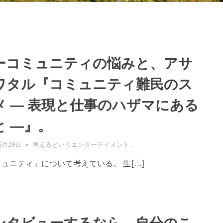
ーコミュニティの悩みと、アサ
ワタル『コミュニティ難民のス
メ ― 表現と仕事のハザマにある
と ―』。
6月29日
GIFUPP
考えるというエンターテイメント。
ュニティ」について考えている。 生[…]