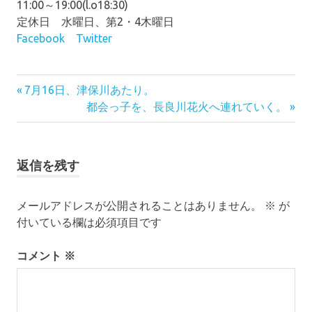
11:00～19:00(l.o18:30)
定休日 水曜日、第2・4木曜日
Facebook
Twitter
前
投
7月16日、津保川あたり。
の
次
都会っ子を、長良川花火へ連れていく。
稿
記
の
事:
記
ナ
事:
返信を残す
ビ
ゲ
メールアドレスが公開されることはありません。
※
が
ー
付いている欄は必須項目です
シ
コメント
※
ョ
ン