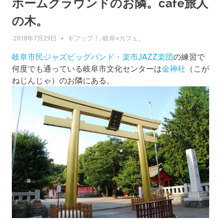
ホームグラウンドのお隣。cafe旅人
の木。
2018年7月29日
GIFUPP
ギフップ！
,
岐阜×カフェ。
岐阜市民ジャズビッグバンド・楽市JAZZ楽団
の練習で
何度でも通っている岐阜市文化センターは
金神社
（こが
ねじんじゃ）のお隣にある。