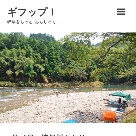
コ
ギフップ！
ン
テ
岐阜をもっと↑おもしろく。
ン
ツ
へ
ス
キ
ッ
プ