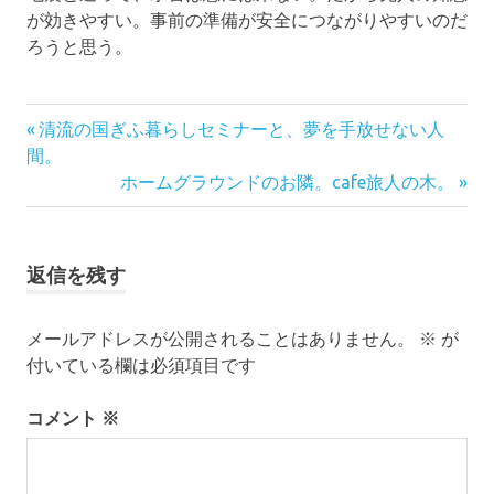
が効きやすい。事前の準備が安全につながりやすいのだ
ろうと思う。
前
投
清流の国ぎふ暮らしセミナーと、夢を手放せない人
の
間。
稿
記
次
ホームグラウンドのお隣。cafe旅人の木。
事:
の
ナ
記
ビ
事:
返信を残す
ゲ
ー
メールアドレスが公開されることはありません。
※
が
付いている欄は必須項目です
シ
ョ
コメント
※
ン