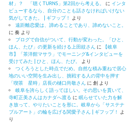
材」？ 「聴くTURNS」第2回から考える。
に
インタ
ビューするなら、自分のことも話さなければいけない
気がしてきた。 | ギフップ！
より
遠距離恋愛は、諦めることであり、諦めないこと。
に
奏
より
ブログで自信がついて、行動が変わった。「ひと、
ほん、たび」の更新を続ける上田紋さん
に
【岐阜
市】「茶洋館マサラ」でモーニング&インタビューを
受けてみた | ひと、ほん、たび。
より
つくろうとした時点でだめ。自然な積み重ねで居心
地のいい空間を生み出し、挑戦する人の背中を押す
「喫茶 星時」店長の樋口尚敬さん
に
創
より
岐阜を誇らしく語ってほしい。その思いを貫いて、
寺町正美さんはカナダへ渡る
に
眠らせていた力を解
き放って、やりたいことを形に。岐阜から「サステナ
ブルアート」の輪を広げる関愛子さん | ギフップ！
よ
り