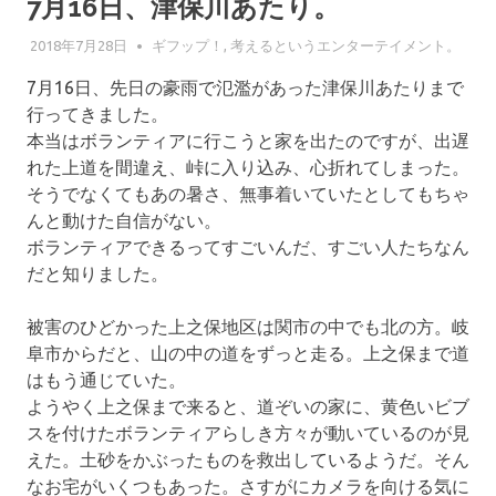
7月16日、津保川あたり。
2018年7月28日
GIFUPP
ギフップ！
,
考えるというエンターテイメント。
7月16日、先日の豪雨で氾濫があった津保川あたりまで
行ってきました。
本当はボランティアに行こうと家を出たのですが、出遅
れた上道を間違え、峠に入り込み、心折れてしまった。
そうでなくてもあの暑さ、無事着いていたとしてもちゃ
んと動けた自信がない。
ボランティアできるってすごいんだ、すごい人たちなん
だと知りました。
被害のひどかった上之保地区は関市の中でも北の方。岐
阜市からだと、山の中の道をずっと走る。上之保まで道
はもう通じていた。
ようやく上之保まで来ると、道ぞいの家に、黄色いビブ
スを付けたボランティアらしき方々が動いているのが見
えた。土砂をかぶったものを救出しているようだ。そん
なお宅がいくつもあった。さすがにカメラを向ける気に