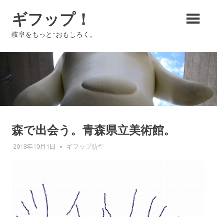
コ
ギフップ！
ン
テ
岐阜をもっと↑おもしろく。
ン
ツ
へ
ス
キ
ッ
プ
森で出会う。青森県立美術館。
2018年10月1日
GIFUPP
ギフップ彷徨