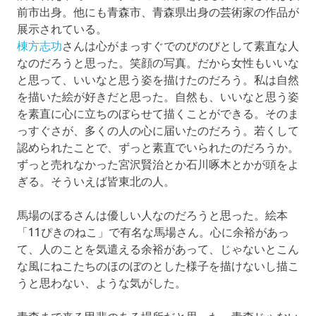
前市出身。他にも青森市、青森県出身の芸術家の作品が
展示されている。
棟方志功
さんは心がまっすぐでのびのびとして素直な人
なのだろうと思った。笑顔の写真。だから女性もいいな
と思って、いいなと思う姿を描けたのだろう。私は自然
を描いた絵が好きだと思った。自然も、いいなと思う姿
を素直に心に立ちのぼらせて描くことができる。そのま
っすぐさが、多くの人の心に届いたのだろう。若くして
認められたことで、ずっと素直でいられたのだろうか。
ずっと売れなかった宮沢賢治とか石川啄木とかが頭をよ
ぎる。そういえば皆東北の人。
馬場のぼるさんは優しい人なのだろうと思った。絵本
「11ぴきのねこ」で有名な馬場さん。心に余裕があっ
て、人のことを気遣える余裕があって、じゃないとこん
な風にねこたちのほのぼのとした様子を描けないし描こ
うと思わない、ような気がした。