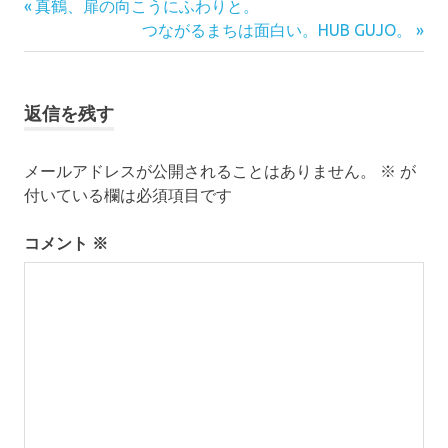
前
投
真鶴、扉の向こうにふわりと。
の
次
つながるまちは面白い。HUB GUJO。
稿
記
の
事:
記
ナ
事:
返信を残す
ビ
ゲ
メールアドレスが公開されることはありません。
※
が
ー
付いている欄は必須項目です
シ
コメント
※
ョ
ン