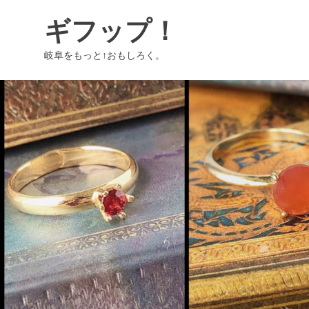
コ
ギフップ！
ン
テ
岐阜をもっと↑おもしろく。
ン
ツ
へ
ス
キ
ッ
プ