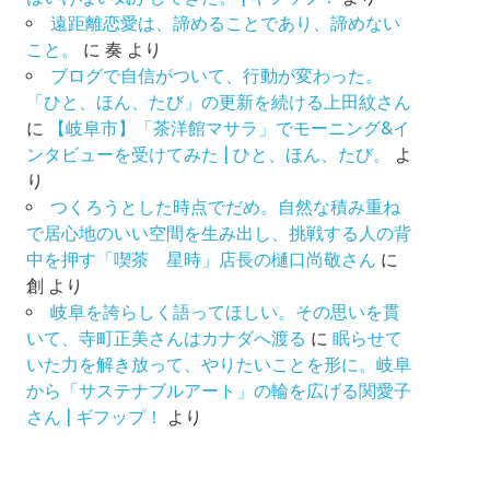
遠距離恋愛は、諦めることであり、諦めない
こと。
に
奏
より
ブログで自信がついて、行動が変わった。
「ひと、ほん、たび」の更新を続ける上田紋さん
に
【岐阜市】「茶洋館マサラ」でモーニング&イ
ンタビューを受けてみた | ひと、ほん、たび。
よ
り
つくろうとした時点でだめ。自然な積み重ね
で居心地のいい空間を生み出し、挑戦する人の背
中を押す「喫茶 星時」店長の樋口尚敬さん
に
創
より
岐阜を誇らしく語ってほしい。その思いを貫
いて、寺町正美さんはカナダへ渡る
に
眠らせて
いた力を解き放って、やりたいことを形に。岐阜
から「サステナブルアート」の輪を広げる関愛子
さん | ギフップ！
より