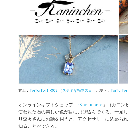
右上：
ToiToiToi！-002 （ステキな梅雨の日）
、左下：
ToiToi
オンラインギフトショップ「
-Kaninchen-
」（カニン
使われた石の美しい色が目に飛び込んでくる。一見し
り兎々さん
にお話を伺うと、アクセサリーに込められ
知ることができる。