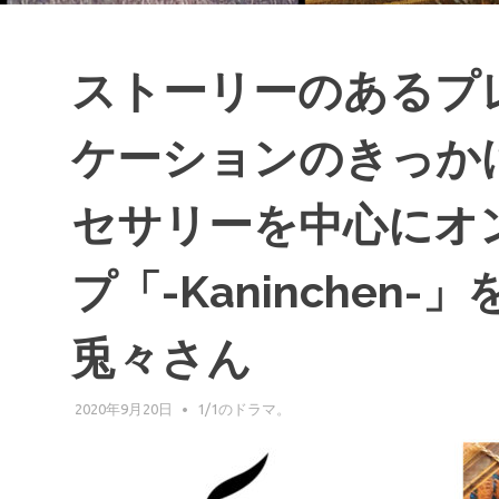
ストーリーのあるプ
ケーションのきっか
セサリーを中心にオ
プ「-Kaninchen
兎々さん
2020年9月20日
GIFUPP
1/1のドラマ。