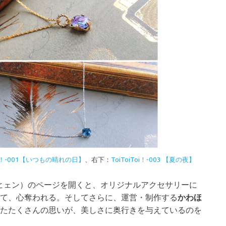
Toi！-001【いつもの晴れの日】
、右下：
ToiToiToi！-003 【夏の夜】
ヒェン）のページを開くと、オリジナルアクセサリーに
て、心奪われる。そしてさらに、運営・制作する
かわほ
たたくさんの思いが、美しさに奥行きを与えているのを