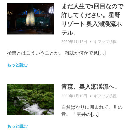
まだ人生で1回目なので
許してください。星野
リゾート 奥入瀬渓流ホ
テル。
2020年1月12日
GIFUPP
ギフップ彷徨
極楽とはこういうことか。 雑誌か何かで見[…]
もっと読む
青森、奥入瀬渓流へ。
2020年1月10日
GIFUPP
ギフップ彷徨
自然ばかりに囲まれて、川の
音。 「雲井の[…]
もっと読む