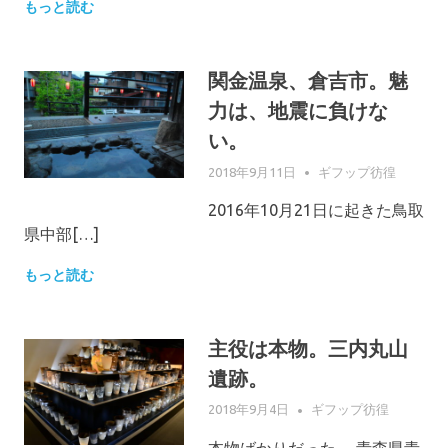
もっと読む
関金温泉、倉吉市。魅
力は、地震に負けな
い。
2018年9月11日
GIFUPP
ギフップ彷徨
2016年10月21日に起きた鳥取
県中部[…]
もっと読む
主役は本物。三内丸山
遺跡。
2018年9月4日
GIFUPP
ギフップ彷徨
本物ばかりだった。 青森県青