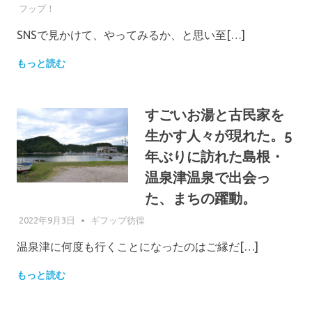
フップ！
SNSで見かけて、やってみるか、と思い至[…]
もっと読む
すごいお湯と古民家を
生かす人々が現れた。5
年ぶりに訪れた島根・
温泉津温泉で出会っ
た、まちの躍動。
2022年9月3日
GIFUPP
ギフップ彷徨
温泉津に何度も行くことになったのはご縁だ[…]
もっと読む