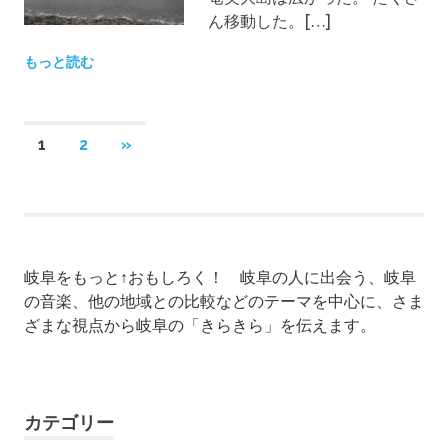
ん移動した。[…]
もっと読む
投
次
1
2
»
の
稿
記
ナ
事
ビ
岐阜をもっと↑おもしろく！ 岐阜の人に出会う、岐阜
ゲ
の音楽、他の地域との比較などのテーマを中心に、さま
ー
ざまな視点から岐阜の「きらきら」を伝えます。
シ
ョ
カテゴリー
ン