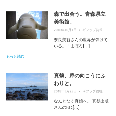
森で出会う。青森県立
美術館。
2018年10月1日
GIFUPP
ギフップ彷徨
奈良美智さんの世界が弾けて
いる。「まぼろ[…]
もっと読む
真鶴、扉の向こうにふ
わりと。
2018年9月25日
GIFUPP
ギフップ彷徨
なんとなく真鶴へ。 真鶴出版
さんのFac[…]