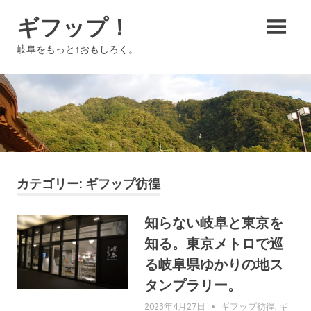
コ
ギフップ！
ン
テ
岐阜をもっと↑おもしろく。
ン
ツ
へ
ス
キ
ッ
プ
カテゴリー:
ギフップ彷徨
知らない岐阜と東京を
知る。東京メトロで巡
る岐阜県ゆかりの地ス
タンプラリー。
2023年4月27日
GIFUPP
ギフップ彷徨
,
ギ