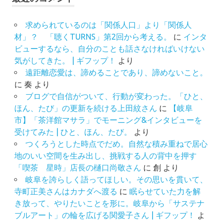
求められているのは「関係人口」より「関係人
材」？ 「聴くTURNS」第2回から考える。
に
インタ
ビューするなら、自分のことも話さなければいけない
気がしてきた。 | ギフップ！
より
遠距離恋愛は、諦めることであり、諦めないこと。
に
奏
より
ブログで自信がついて、行動が変わった。「ひと、
ほん、たび」の更新を続ける上田紋さん
に
【岐阜
市】「茶洋館マサラ」でモーニング&インタビューを
受けてみた | ひと、ほん、たび。
より
つくろうとした時点でだめ。自然な積み重ねで居心
地のいい空間を生み出し、挑戦する人の背中を押す
「喫茶 星時」店長の樋口尚敬さん
に
創
より
岐阜を誇らしく語ってほしい。その思いを貫いて、
寺町正美さんはカナダへ渡る
に
眠らせていた力を解
き放って、やりたいことを形に。岐阜から「サステナ
ブルアート」の輪を広げる関愛子さん | ギフップ！
よ