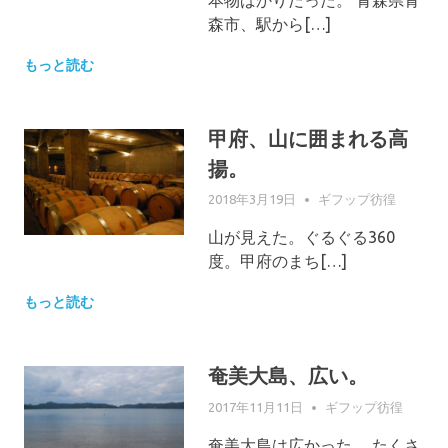
森市、駅から[…]
もっと読む
甲府、山に囲まれる高
揚。
2018年3月19日
GIFUPP
ギフップ彷徨
山が見えた。ぐるぐる360
度。甲府のまち[…]
もっと読む
奄美大島、広い。
2017年11月11日
GIFUPP
ギフップ彷徨
奄美大島は広かった。 たくさ